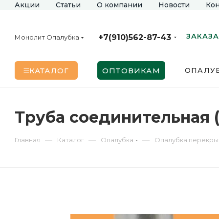
Акции
Статьи
О компании
Новости
Кон
ЗАКАЗА
+7(910)562-87-43
Монолит Опалубка
КАТАЛОГ
ОПТОВИКАМ
ОПАЛУБ
Труба соединительная (
—
—
—
Главная
Каталог
Опалубка
Опалубка перекры