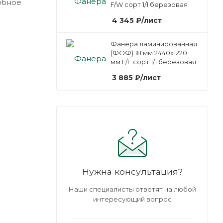
обное
F/W сорт 1/1 березовая
4 345
₽
/лист
Фанера ламинированная
(ФОФ) 18 мм 2440х1220
мм F/F сорт 1/1 березовая
3 885
₽
/лист
Нужна консультация?
Наши специалисты ответят на любой
интересующий вопрос