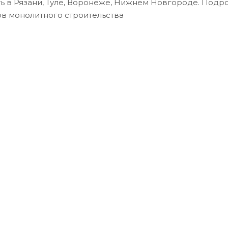
ь в Рязани, Туле, Воронеже, Нижнем Новгороде. Подр
ов монолитного строительства