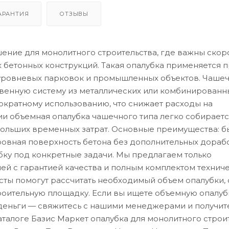
АРАНТИЯ
ОТЗЫВЫ
ние для монолитного строительства, где важны скор
х бетонных конструкций. Такая опалубка применяется 
уровневых парковок и промышленных объектов. Чаше
твенную систему из металлических или комбинированн
гократному использованию, что снижает расходы на
и объемная опалубка чашечного типа легко собираетс
 больших временных затрат. Основные преимущества: б
ровная поверхность бетона без дополнительных дорабо
бку под конкретные задачи. Мы предлагаем только
й с гарантией качества и полным комплектом технич
ты помогут рассчитать необходимый объем опалубки, 
троительную площадку. Если вы ищете объемную опалуб
 деньги — свяжитесь с нашими менеджерами и получит
талоге Базис Маркет опалубка для монолитного строит