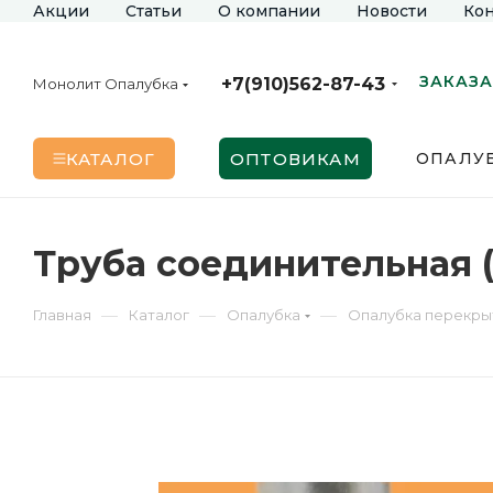
Акции
Статьи
О компании
Новости
Кон
ЗАКАЗА
+7(910)562-87-43
Монолит Опалубка
КАТАЛОГ
ОПТОВИКАМ
ОПАЛУБ
Труба соединительная (
—
—
—
Главная
Каталог
Опалубка
Опалубка перекры