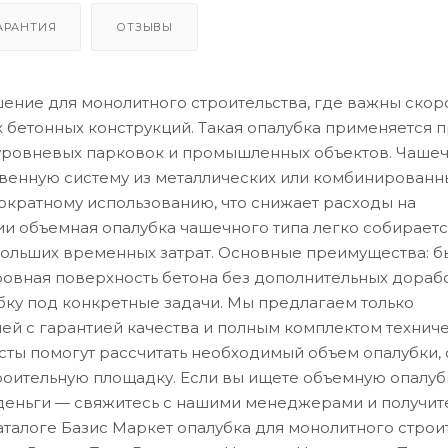
АРАНТИЯ
ОТЗЫВЫ
ние для монолитного строительства, где важны скор
х бетонных конструкций. Такая опалубка применяется 
уровневых парковок и промышленных объектов. Чаше
твенную систему из металлических или комбинированн
гократному использованию, что снижает расходы на
и объемная опалубка чашечного типа легко собираетс
 больших временных затрат. Основные преимущества: б
ровная поверхность бетона без дополнительных дорабо
бку под конкретные задачи. Мы предлагаем только
й с гарантией качества и полным комплектом технич
ты помогут рассчитать необходимый объем опалубки, 
троительную площадку. Если вы ищете объемную опалуб
 деньги — свяжитесь с нашими менеджерами и получит
талоге Базис Маркет опалубка для монолитного строит