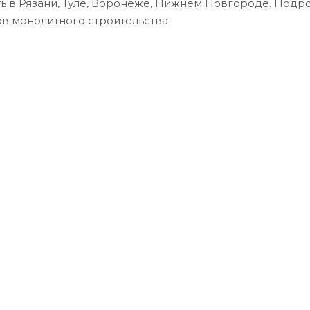
ь в Рязани, Туле, Воронеже, Нижнем Новгороде. Подр
ов монолитного строительства