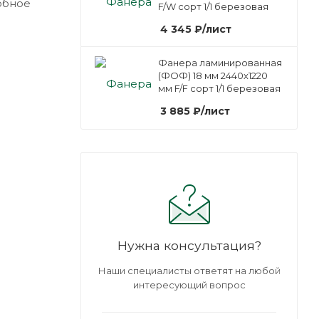
обное
F/W сорт 1/1 березовая
4 345
₽
/лист
Фанера ламинированная
(ФОФ) 18 мм 2440х1220
мм F/F сорт 1/1 березовая
3 885
₽
/лист
Нужна консультация?
Наши специалисты ответят на любой
интересующий вопрос