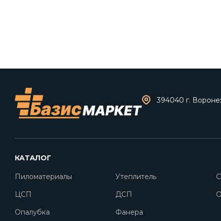
394040 г. Воронеж
КАТАЛОГ
Пиломатериалы
Утеплитель
С
ЦСП
ДСП
O
Опалубка
Фанера