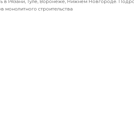
ь в Рязани, Туле, Воронеже, Нижнем Новгороде. Подр
ов монолитного строительства