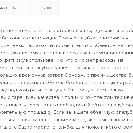
АРАНТИЯ
ОТЗЫВЫ
ние для монолитного строительства, где важны скор
х бетонных конструкций. Такая опалубка применяется 
уровневых парковок и промышленных объектов. Чаше
твенную систему из металлических или комбинированн
гократному использованию, что снижает расходы на
и объемная опалубка чашечного типа легко собираетс
 больших временных затрат. Основные преимущества: б
ровная поверхность бетона без дополнительных дорабо
бку под конкретные задачи. Мы предлагаем только
й с гарантией качества и полным комплектом технич
ты помогут рассчитать необходимый объем опалубки, 
троительную площадку. Если вы ищете объемную опалуб
 деньги — свяжитесь с нашими менеджерами и получит
талоге Базис Маркет опалубка для монолитного строит