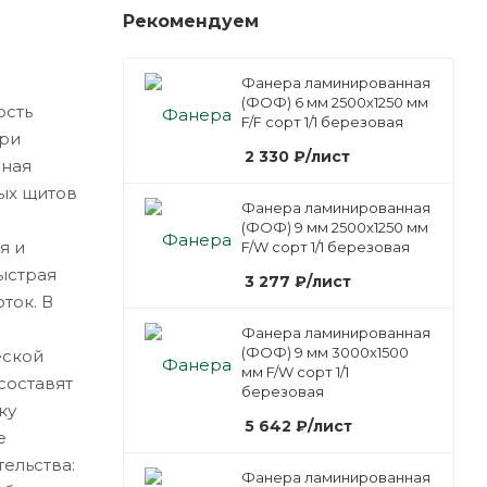
Рекомендуем
Фанера ламинированная
(ФОФ) 6 мм 2500х1250 мм
ость
F/F сорт 1/1 березовая
при
2 330
₽
/лист
чная
ых щитов
Фанера ламинированная
(ФОФ) 9 мм 2500х1250 мм
я и
F/W сорт 1/1 березовая
ыстрая
3 277
₽
/лист
ток. В
Фанера ламинированная
(ФОФ) 9 мм 3000х1500
еской
мм F/W сорт 1/1
составят
березовая
ку
5 642
₽
/лист
е
ельства:
Фанера ламинированная