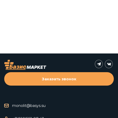
Заказать звонок
monolit@basys.su