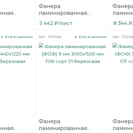
Фанера
Фанер
нная
ламинированная
ламин
2500х1250
(ФОФ) 9 мм 3000х1500
(ФОФ) 
5 442
₽
/лист
8 344
₽
/1
мм F/F сорт 1/1
мм F/F 
березовая
березо
Арт.: 100466
Арт.: 1004
Есть в наличии
Есть в наличии
Фанера
Фанер
нная
ламинированная
ламин