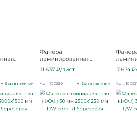
Фанера
Фанер
нная
ламинированная
ламин
 2500х1250
(ФОФ) 24 мм 3000х1500
(ФОФ) 
11 637
₽
/лист
7 674
₽
1/1
мм F/W сорт 1/1
мм F/W 
березовая
березо
Арт.: 100520
Арт.: 10052
Есть в наличии
Есть в наличии