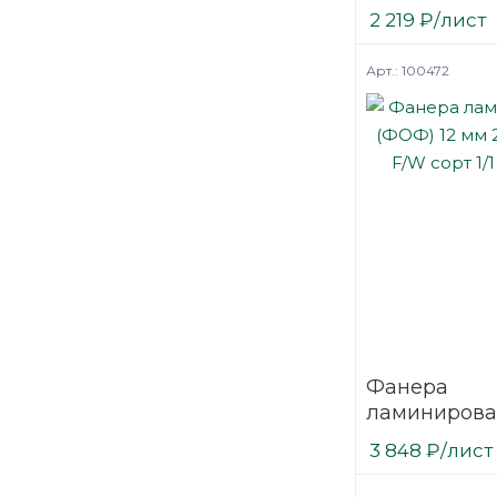
(ФОФ) 6 мм 
2 219
₽
/лист
мм F/F сорт 1
березовая
Арт.: 100472
Фанера
ламинирова
(ФОФ) 12 мм
3 848
₽
/лист
мм F/W сорт 
березовая