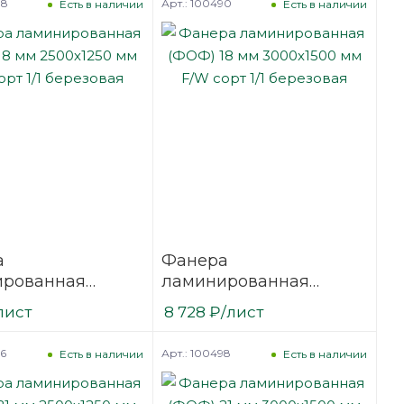
88
Арт.: 100490
Есть в наличии
Есть в наличии
а
Фанера
ированная
ламинированная
18 мм 2500х1250
(ФОФ) 18 мм 3000х1500
лист
8 728
₽
/лист
сорт 1/1
мм F/W сорт 1/1
вая
березовая
96
Арт.: 100498
Есть в наличии
Есть в наличии