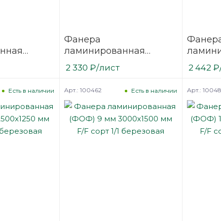
Фанера
Фанер
нная
ламинированная
ламин
 2440х1220
(ФОФ) 6 мм 2500х1250
(ФОФ) 
2 330
₽
/лист
2 442
₽
/1
мм F/F сорт 1/1
мм F/W 
березовая
березо
Арт.: 100462
Арт.: 1004
Есть в наличии
Есть в наличии