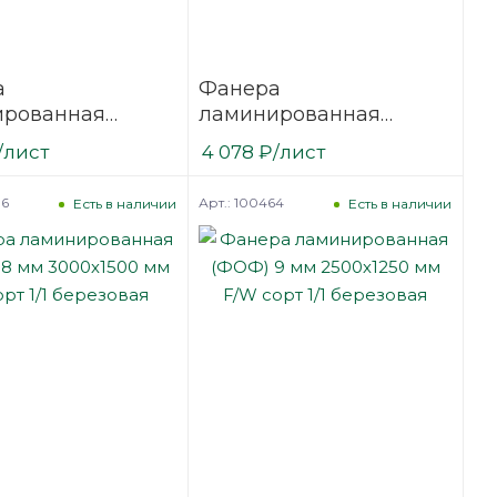
а
Фанера
ированная
ламинированная
6 мм 2500х1250
(ФОФ) 18 мм 2500х1250
/лист
4 078
₽
/лист
сорт 1/1
мм F/F сорт 1/1
вая
березовая
86
Арт.: 100464
Есть в наличии
Есть в наличии