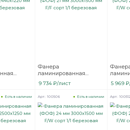
Фанера
Фанер
нная
ламинированная
ламин
 2440х1220
(ФОФ) 21 мм 3000х1500
(ФОФ) 
9 734
₽
/лист
5 969
₽
/1
мм F/F сорт 1/1
мм F/W 
березовая
березо
Арт.: 100506
Арт.: 10051
Есть в наличии
Есть в наличии