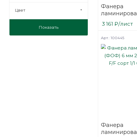
Фанера
Цвет
ламинирова
(ФОФ) 9 мм 
3 161
₽
/лист
мм F/F сорт 1
Показать
березовая
Арт.: 100445
Фанера
ламинирова