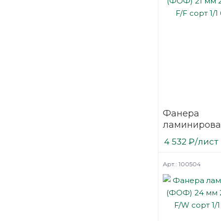
Фанера
ламинирова
(ФОФ) 21 мм
4 532
₽
/лист
мм F/F сорт 1
березовая
Арт.: 100504