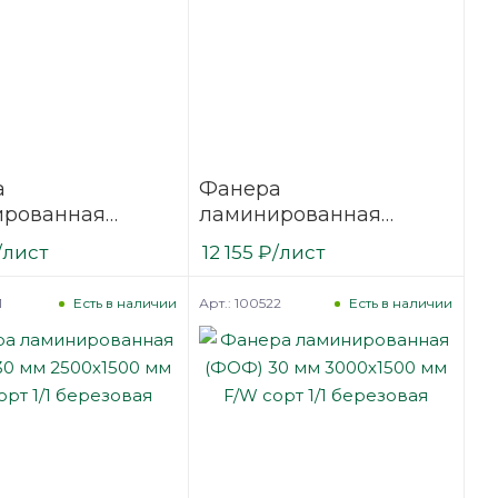
а
Фанера
ированная
ламинированная
27 мм 2500х1250
(ФОФ) 27 мм 2500х1500
/лист
12 155
₽
/лист
сорт 1/1
мм F/W сорт 1/1
вая
березовая
1
Арт.: 100522
Есть в наличии
Есть в наличии