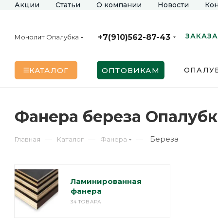
Акции
Статьи
О компании
Новости
Кон
ЗАКАЗА
+7(910)562-87-43
Монолит Опалубка
КАТАЛОГ
ОПТОВИКАМ
ОПАЛУБ
Фанера береза Опалуб
Береза
—
—
—
Главная
Каталог
Фанера
Ламинированная
фанера
34 ТОВАРА