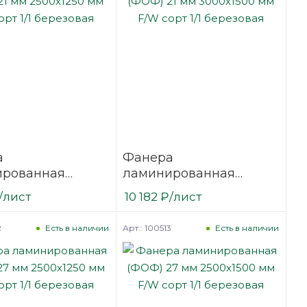
а
Фанера
ированная
ламинированная
21 мм 2500х1250
(ФОФ) 21 мм 3000х1500
/лист
10 182
₽
/лист
сорт 1/1
мм F/W сорт 1/1
вая
березовая
2
Арт.: 100513
Есть в наличии
Есть в наличии