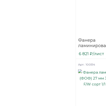
Фанера
ламинирова
(ФОФ) 24 мм
6 821
₽
/лист
мм F/W сорт 
березовая
Арт.: 100514