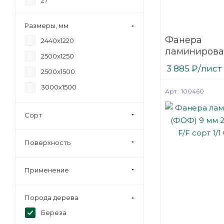
27
30
Размеры, мм
Фанера
2440х1220
ламинирова
2500х1250
(ФОФ) 18 мм
3 885
₽
/лист
2500х1500
мм F/F сорт 1
березовая
3000х1500
Арт.: 100460
Сорт
Поверхность
Применение
Порода дерева
Береза