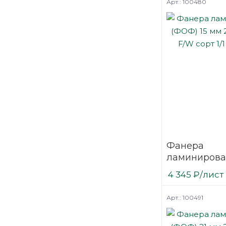
Арт.: 100480
Фанера
ламинирова
(ФОФ) 15 мм
4 345
₽
/лист
мм F/W сорт 
березовая
Арт.: 100491