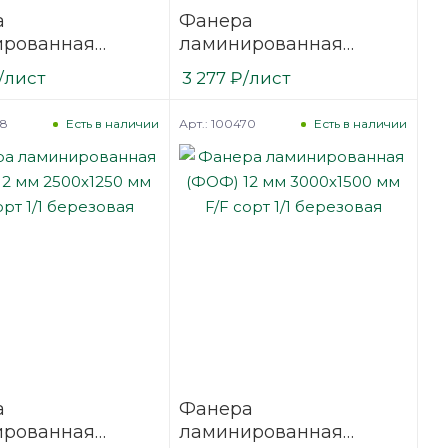
а
Фанера
ированная
ламинированная
18 мм 3000х1500
(ФОФ) 9 мм 2500х1250
/лист
3 277
₽
/лист
сорт 1/1
мм F/W сорт 1/1
вая
березовая
68
Арт.: 100470
Есть в наличии
Есть в наличии
а
Фанера
ированная
ламинированная