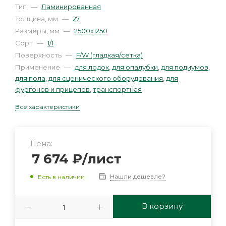
Тип
—
Ламинированная
Толщина, мм
—
27
Размеры, мм
—
2500х1250
Сорт
—
1/1
Поверхность
—
F/W (гладкая/сетка)
Применение
—
для лодок
,
для опалубки
,
для подиумов
,
для пола
,
для сценического оборудования
,
для
фургонов и прицепов
,
транспортная
Все характеристики
Цена:
7 674
₽
/лист
Нашли дешевле?
Есть в наличии
В корзину