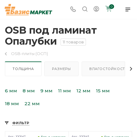
0
OSB под ламинат
Опалубки
11 товаров
OSB-плиты (ОСП)
ТОЛЩИНА
РАЗМЕРЫ
ВЛАГОСТОЙКОСТЬ
6 мм
8 мм
9 мм
11 мм
12 мм
15 мм
18 мм
22 мм
ФИЛЬТР
Арт.: 100547
Арт.: 100543
Есть в наличии
Есть в наличии