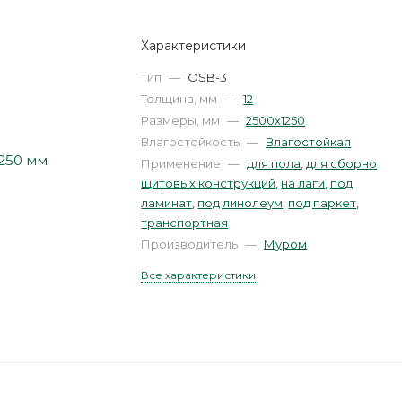
Характеристики
Тип
—
OSB-3
Толщина, мм
—
12
Размеры, мм
—
2500х1250
Влагостойкость
—
Влагостойкая
Применение
—
для пола
,
для сборно
щитовых конструкций
,
на лаги
,
под
ламинат
,
под линолеум
,
под паркет
,
транспортная
Производитель
—
Муром
Все характеристики