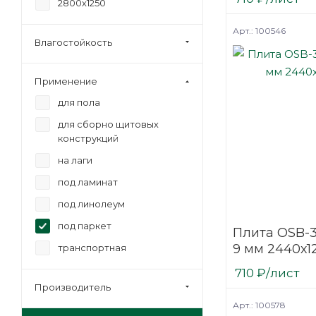
2800х1250
Арт.: 100546
Влагостойкость
Применение
для пола
для сборно щитовых
конструкций
на лаги
под ламинат
под линолеум
под паркет
Плита OSB-3
9 мм 2440х1
транспортная
710
₽
/лист
Производитель
Арт.: 100578