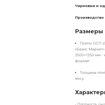
Черновые и од
Производство 
Размеры 
Плиты ОСП (O
«Базис Маркет»
2500×1250 мм -
формат
Толщина плит
весу
Характер
- Плотность: ок