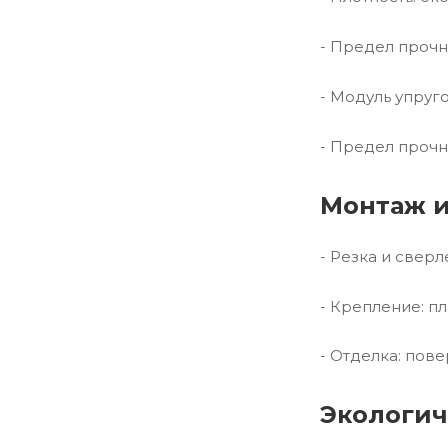
- Предел прочн
- Модуль упруг
- Предел прочн
Монтаж и
- Резка и свер
- Крепление: п
- Отделка: пов
Экологич