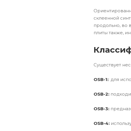
Ориентированно
склеенной синт
продольно, во 
плиты также, и
Классиф
Существует нес
OSB-1:
: для ис
OSB-2:
подходит
OSB-3:
предназн
OSB-4:
использу