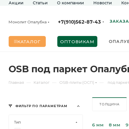
Акции
Статьи
О компании
Новости
Кон
ЗАКАЗА
+7(910)562-87-43
Монолит Опалубка
КАТАЛОГ
ОПТОВИКАМ
ОПАЛУБ
OSB под паркет Опалуб
—
—
—
Главная
Каталог
OSB-плиты (ОСП)
под парке
ТОЛЩИНА
ФИЛЬТР ПО ПАРАМЕТРАМ
Тип
6 мм
8 мм
9