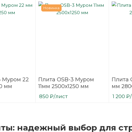
Новинка
3 Муром 22
Плита OSB-3 Муром
Плита 
0 мм
11мм 2500х1250 мм
мм 280
850
₽
/лист
1 200
₽
ты: надежный выбор для стр