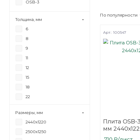
OSB-3
По популярности
Толщина, мм
6
Арт.: 100547
8
9
11
12
15
18
22
Размеры, мм
Плита OSB-
2440х1220
мм 2440х12
2500х1250
710
₽
/лист