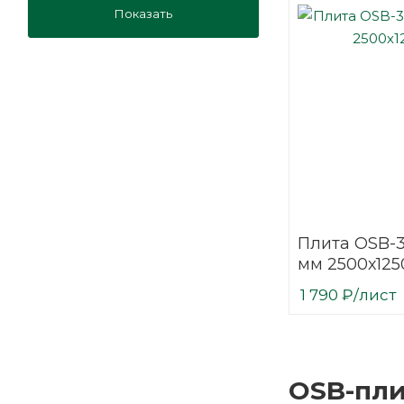
Показать
Плита OSB-
мм 2500х125
1 790
₽
/лист
OSB-пли