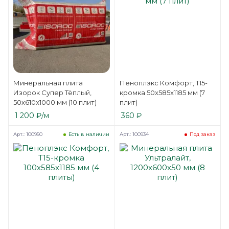
Минеральная плита
Пеноплэкс Комфорт, Т15-
Изорок Супер Тёплый,
кромка 50x585x1185 мм (7
50x610x1000 мм (10 плит)
плит)
1 200
₽
/м
360
₽
Арт.: 100950
Арт.: 100934
Есть в наличии
Под заказ