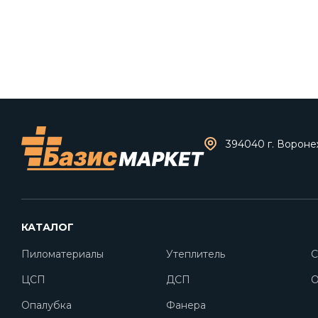
394040 г. Воронеж
КАТАЛОГ
Пиломатериалы
Утеплитель
С
ЦСП
ДСП
O
Опалубка
Фанера