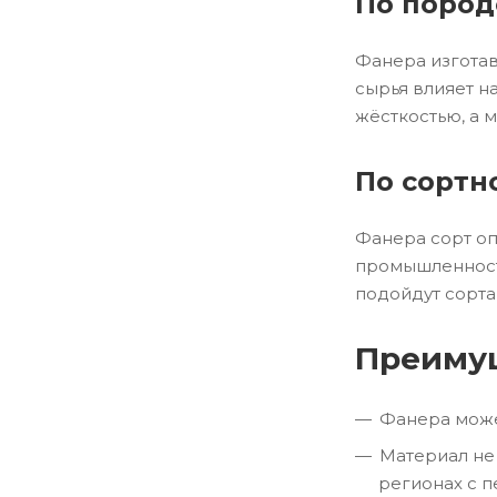
По пород
Фанера изготав
сырья влияет н
жёсткостью, а 
По сортн
Фанера сорт оп
промышленности
подойдут сорта
Преимущ
Фанера може
Материал не
регионах с 