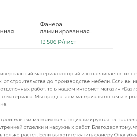
Фанера
нная
ламинированная
 2500х1500
(ФОФ) 30 мм 2500х1500
13 506
₽
/лист
1/1
мм F/W сорт 1/1
березовая
ниверсальный материал который изготавливается из н
х: от строительства до производстве мебели. Если вы
 отделочных работ, то в нашем интернет магазин «Бази
о материала. Мы предлагаем материалы оптом и в розн
не.
троительных материалов специализируется на поставка
утренней отделки и наружных работ. Благодаря тому, 
ь только растёт. Если вы хотите купить фанеру Опалу