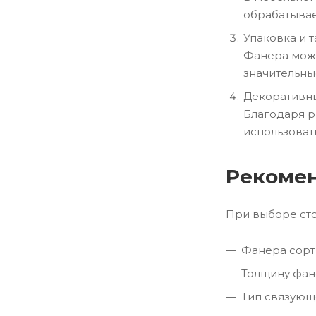
обрабатывае
Упаковка и 
Фанера може
значительны
Декоративн
Благодаря р
использоват
Рекомен
При выборе сто
Фанера сорт 
Толщину фане
Тип связующ