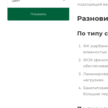
Цвет
подходящий вар
Показать
Разнов
По типу 
ФК (карбами
влажностью 
ФСФ (фенолф
обеспечивае
Ламинирован
нагрузкам.
Бакелитовая
большие пер