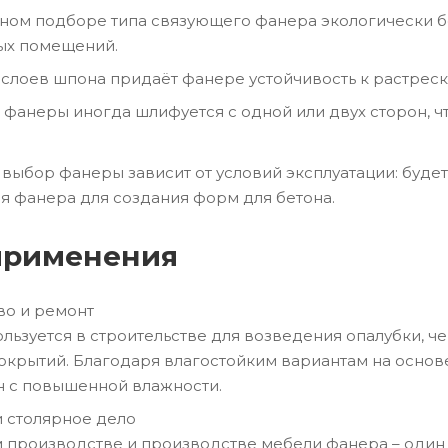
ном подборе типа связующего фанера экологически б
ых помещений.
 слоев шпона придаёт фанере устойчивость к растрес
 фанеры иногда шлифуется с одной или двух сторон, ч
 выбор фанеры зависит от условий эксплуатации: будет
 фанера для создания форм для бетона.
применения
во и ремонт
льзуется в строительстве для возведения опалубки, че
окрытий. Благодаря влагостойким вариантам на осно
н с повышенной влажности.
 столярное дело
 производстве и производстве мебели фанера – один 