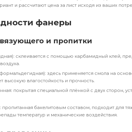
иант и рассчитают цена за лист исходя из ваших потр
идности фанеры
связующего и пропитки
дная): склеивается с помощью карбамидный клей, пре
воздуха.
ормальдегидная): здесь применяется смола на осно
т высокую влагостойкость и прочность.
ная: покрытая специальной плёнкой с двух сторон, у
: пропитанная бакелитовым составом, подходит для т
епады температур и механические воздействия.