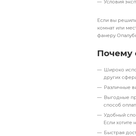
Условия экс
Если вы решили
комнат или мес
фанеру Опалубк
Почему 
Широко испо
других сфера
Различные в
Выгодные пр
способ оплат
Удобный спос
Если хотите 
Быстрая дост