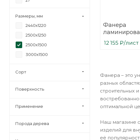
27
30
Размеры, мм
Фанера
2440х1220
ламинирова
2500х1250
(ФОФ) 27 мм
12 155
₽
/лист
2500х1500
мм F/W сорт 
березовая
3000х1500
Сорт
Фанера – это у
разных областя
Поверхность
строительных и
востребованног
оптимальной це
Применение
Наш магазине с
Порода дерева
изделий для вн
её популярност