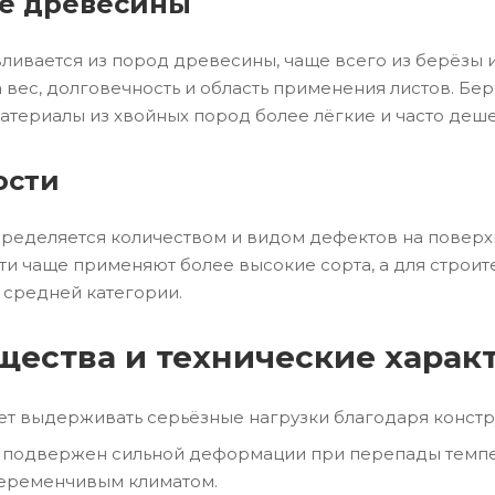
е древесины
ливается из пород древесины, чаще всего из берёзы и
а вес, долговечность и область применения листов. Б
материалы из хвойных пород более лёгкие и часто деш
ости
ределяется количеством и видом дефектов на поверх
 чаще применяют более высокие сорта, а для строите
 средней категории.
ества и технические харак
т выдерживать серьёзные нагрузки благодаря констру
 подвержен сильной деформации при перепады темпер
переменчивым климатом.