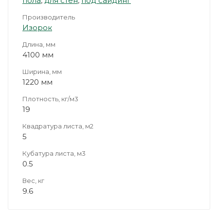
пола
,
для стен
,
под сайдинг
Производитель
Изорок
Длина, мм
4100 мм
Ширина, мм
1220 мм
Плотность, кг/м3
19
Квадратура листа, м2
5
Кубатура листа, м3
0.5
Вес, кг
9.6