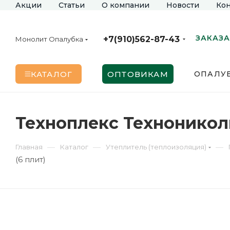
Акции
Статьи
О компании
Новости
Кон
ЗАКАЗА
+7(910)562-87-43
Монолит Опалубка
КАТАЛОГ
ОПТОВИКАМ
ОПАЛУБ
Техноплекс Технониколь
—
—
—
Главная
Каталог
Утеплитель (теплоизоляция)
(6 плит)