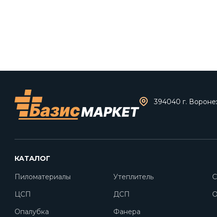
394040 г. Воронеж
КАТАЛОГ
Пиломатериалы
Утеплитель
С
ЦСП
ДСП
O
Опалубка
Фанера