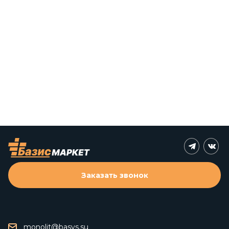
Заказать звонок
monolit@basys.su