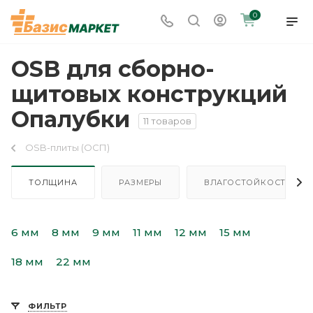
0
OSB для сборно-
щитовых конструкций
Опалубки
11 товаров
OSB-плиты (ОСП)
ТОЛЩИНА
РАЗМЕРЫ
ВЛАГОСТОЙКОСТЬ
6 мм
8 мм
9 мм
11 мм
12 мм
15 мм
18 мм
22 мм
ФИЛЬТР