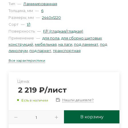
Тип
—
Ламинированная
Толщина, мм
—
6
Размеры, мм
—
2440х1220
Сорт
—
1/1
Поверхность
—
F/F (гладкая/гладкая)
Применение
—
для пола
,
для сборно щитовых
конструкций
,
мебельная
,
на лаги
,
под ламинат
,
под
линолеум
,
под паркет
,
транспортная
Все характеристики
Цена:
2 219
₽
/лист
Нашли дешевле?
Есть в наличии
В корзину