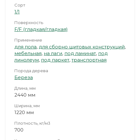
Сорт
1/1
Поверхность
F/F (гладкая/гладкая)
Применение
для пола
,
для сборно щитовых конструкций
,
мебельная
,
на лаги
,
под ламинат
,
под
линолеум
,
под паркет
,
транспортная
Порода дерева
Береза
Длина, мм
2440 мм
Ширина, мм
1220 мм
Плотность, кг/м3
700