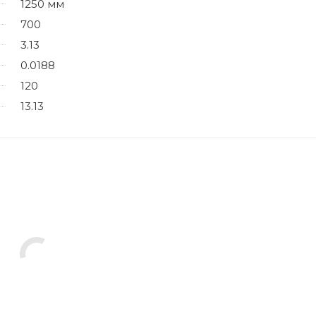
1250 мм
700
3.13
0.0188
120
13.13