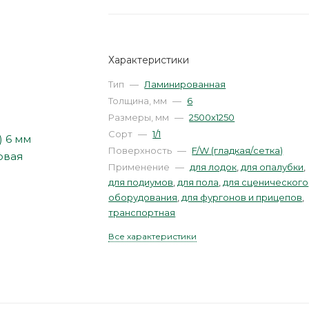
Характеристики
Тип
—
Ламинированная
Толщина, мм
—
6
Размеры, мм
—
2500х1250
Сорт
—
1/1
Поверхность
—
F/W (гладкая/сетка)
Применение
—
для лодок
,
для опалубки
,
для подиумов
,
для пола
,
для сценического
оборудования
,
для фургонов и прицепов
,
транспортная
Все характеристики