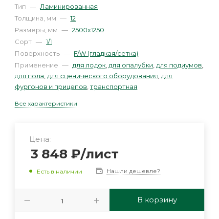
Тип
—
Ламинированная
Толщина, мм
—
12
Размеры, мм
—
2500х1250
Сорт
—
1/1
Поверхность
—
F/W (гладкая/сетка)
Применение
—
для лодок
,
для опалубки
,
для подиумов
,
для пола
,
для сценического оборудования
,
для
фургонов и прицепов
,
транспортная
Все характеристики
Цена:
3 848
₽
/лист
Нашли дешевле?
Есть в наличии
В корзину