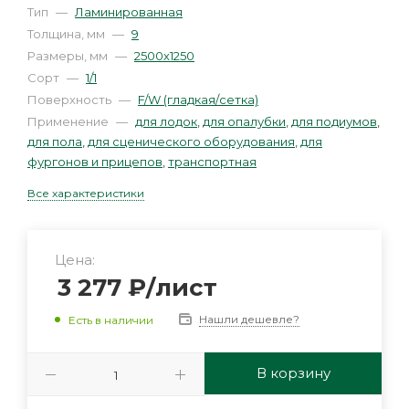
Тип
—
Ламинированная
Толщина, мм
—
9
Размеры, мм
—
2500х1250
Сорт
—
1/1
Поверхность
—
F/W (гладкая/сетка)
Применение
—
для лодок
,
для опалубки
,
для подиумов
,
для пола
,
для сценического оборудования
,
для
фургонов и прицепов
,
транспортная
Все характеристики
Цена:
3 277
₽
/лист
Нашли дешевле?
Есть в наличии
В корзину