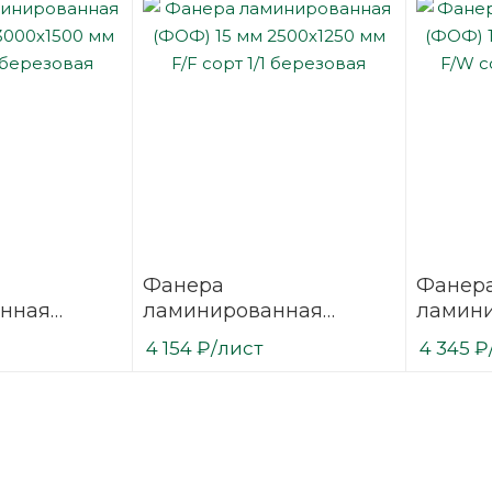
Фанера
Фанер
нная
ламинированная
ламин
 3000х1500
(ФОФ) 15 мм 2500х1250
(ФОФ) 
4 154
₽
/лист
4 345
₽
/1
мм F/F сорт 1/1
мм F/W 
березовая
березо