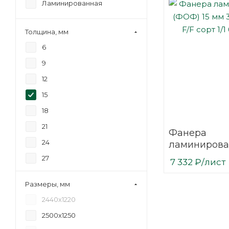
Ламинированная
Толщина, мм
6
9
12
15
18
21
Фанера
24
ламинирова
(ФОФ) 15 мм
27
7 332
₽
/лист
мм F/F сорт 1
30
березовая
Размеры, мм
2440х1220
2500х1250