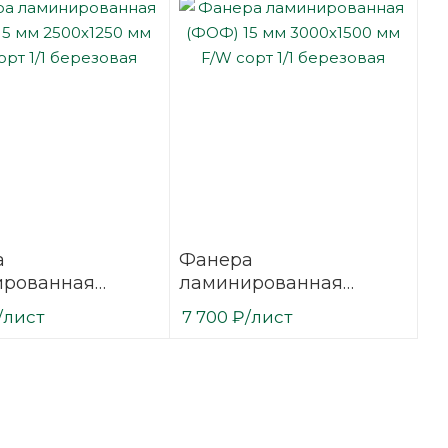
а
Фанера
ированная
ламинированная
15 мм 2500х1250
(ФОФ) 15 мм 3000х1500
/лист
7 700
₽
/лист
сорт 1/1
мм F/W сорт 1/1
вая
березовая