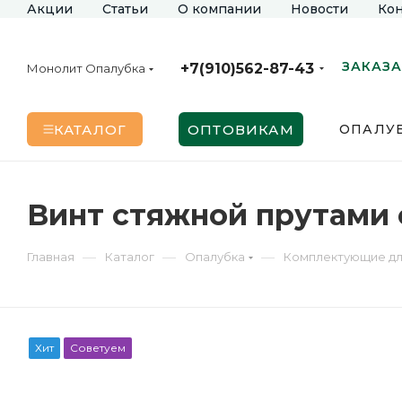
Акции
Статьи
О компании
Новости
Кон
ЗАКАЗА
+7(910)562-87-43
Монолит Опалубка
КАТАЛОГ
ОПТОВИКАМ
ОПАЛУБ
Винт стяжной прутами о
—
—
—
Главная
Каталог
Опалубка
Комплектующие дл
Хит
Советуем