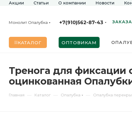
Акции
Статьи
О компании
Новости
Кон
ЗАКАЗА
+7(910)562-87-43
Монолит Опалубка
КАТАЛОГ
ОПТОВИКАМ
ОПАЛУБ
Тренога для фиксации 
оцинкованная Опалубк
—
—
—
Главная
Каталог
Опалубка
Опалубка перекры