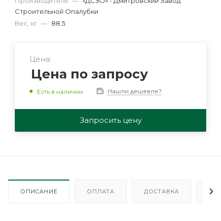
Производитель
—
«ДСЗО» - Дмитровский Завод
Строительной Опалубки
Вес, кг
—
88.5
Цена:
Цена по запросу
Нашли дешевле?
Есть в наличии
Запросить цену
ОПИСАНИЕ
ОПЛАТА
ДОСТАВКА
ГА