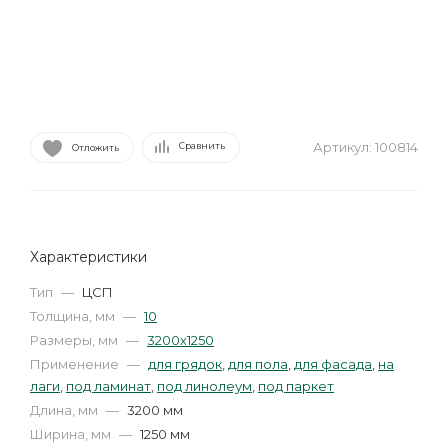
Артикул:
100814
Сравнить
Отложить
Характеристики
Тип
—
ЦСП
Толщина, мм
—
10
Размеры, мм
—
3200х1250
Применение
—
для грядок
,
для пола
,
для фасада
,
на
лаги
,
под ламинат
,
под линолеум
,
под паркет
Длина, мм
—
3200 мм
Ширина, мм
—
1250 мм