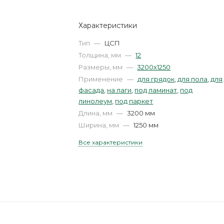
Характеристики
Тип
—
ЦСП
Толщина, мм
—
12
Размеры, мм
—
3200х1250
Применение
—
для грядок
,
для пола
,
для
фасада
,
на лаги
,
под ламинат
,
под
линолеум
,
под паркет
Длина, мм
—
3200 мм
Ширина, мм
—
1250 мм
Все характеристики