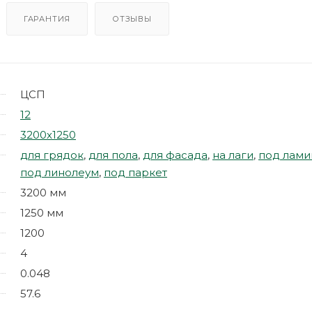
ГАРАНТИЯ
ОТЗЫВЫ
ЦСП
12
3200х1250
для грядок
,
для пола
,
для фасада
,
на лаги
,
под лами
под линолеум
,
под паркет
3200 мм
1250 мм
1200
4
0.048
57.6