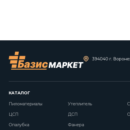
394040 г. Воронеж
КАТАЛОГ
Пиломатериалы
Утеплитель
С
ЦСП
ДСП
O
Опалубка
Фанера