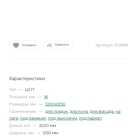
Артикул:
100818
Сравнить
Отложить
Характеристики
Тип
—
ЦСП
Толщина, мм
—
16
Размеры, мм
—
3200х1250
Применение
—
для грядок
,
для пола
,
для фасада
,
на
лаги
,
под ламинат
,
под линолеум
,
под паркет
Длина, мм
—
3200 мм
Ширина, мм
—
1250 мм