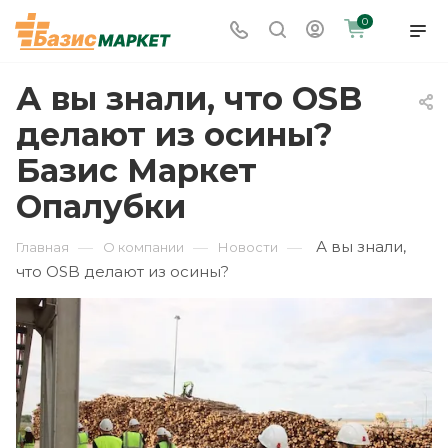
0
А вы знали, что OSB
делают из осины?
Базис Маркет
Опалубки
А вы знали,
—
—
—
Главная
О компании
Новости
что OSB делают из осины?