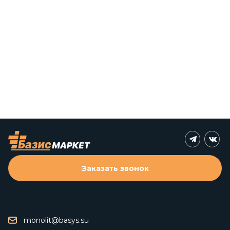
Заказать звонок
monolit@basys.su