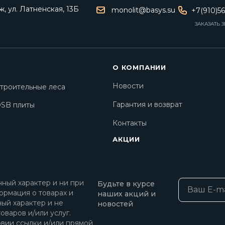
, ул. Латненская, 13Б
monolit@basys.su
+7(910)5
ЗАКАЗАТЬ 
О КОМПАНИИ
Новости
троительные леса
Гарантия и возврат
SB плиты
Контакты
АКЦИИ
ный характер и ни при
Будьте в курсе
ормация о товарах и
наших акций и
ный характер и не
новостей
оваров и/или услуг.
овии ссылки и/или прямой