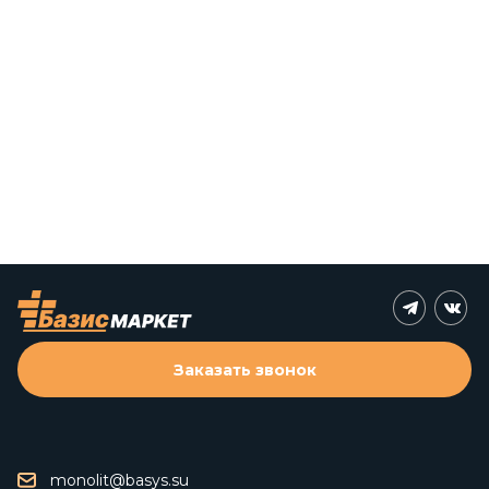
Заказать звонок
monolit@basys.su