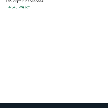
F/W сорт 1/1 березовая
14 546
₽
/лист