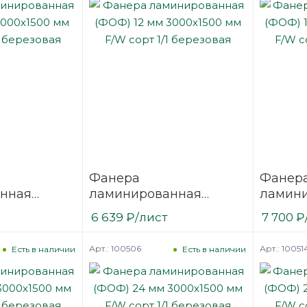
Фанера
Фанер
нная
ламинированная
ламин
3000х1500
(ФОФ) 12 мм 3000х1500
(ФОФ) 
6 639
₽
/лист
7 700
₽
1/1
мм F/W сорт 1/1
мм F/W 
березовая
березо
Арт.: 100506
Арт.: 10051
Есть в наличии
Есть в наличии