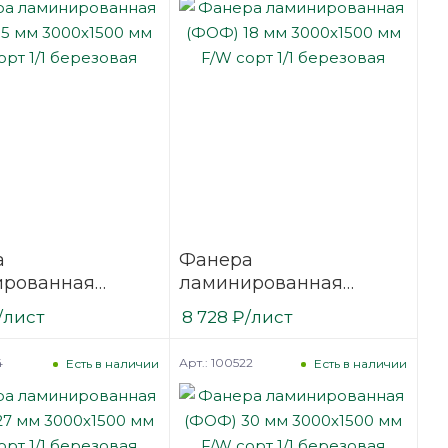
а
Фанера
ированная
ламинированная
15 мм 3000х1500
(ФОФ) 18 мм 3000х1500
/лист
8 728
₽
/лист
сорт 1/1
мм F/W сорт 1/1
вая
березовая
4
Арт.: 100522
Есть в наличии
Есть в наличии