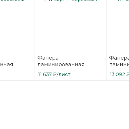
Фанера
Фанер
нная
ламинированная
ламин
 3000х1500
(ФОФ) 24 мм 3000х1500
(ФОФ) 
11 637
₽
/лист
13 092
1/1
мм F/W сорт 1/1
мм F/W 
березовая
березо