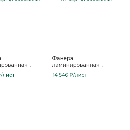
а
Фанера
ированная
ламинированная
27 мм 3000х1500
(ФОФ) 30 мм 3000х1500
₽
/лист
14 546
₽
/лист
сорт 1/1
мм F/W сорт 1/1
вая
березовая