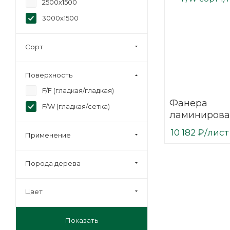
2500х1500
3000х1500
Сорт
Поверхность
F/F (гладкая/гладкая)
Фанера
F/W (гладкая/сетка)
ламинирова
(ФОФ) 21 мм
10 182
₽
/лист
Применение
мм F/W сорт 
березовая
Порода дерева
Цвет
Показать