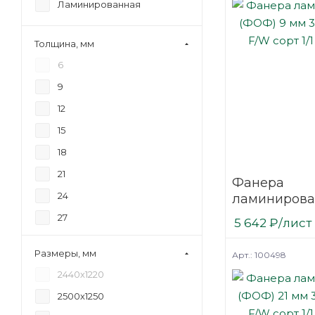
Ламинированная
Толщина, мм
6
9
12
15
18
21
Фанера
24
ламинирова
(ФОФ) 9 мм 
27
5 642
₽
/лист
мм F/W сорт 
30
березовая
Размеры, мм
Арт.: 100498
2440х1220
2500х1250