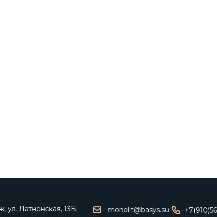
, ул. Латненская, 13Б
monolit@basys.su
+7(910)5