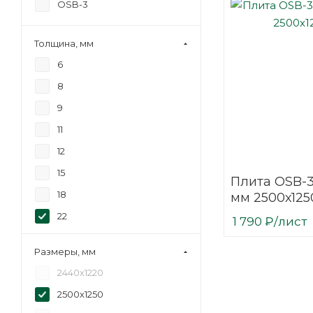
OSB-3
Толщина, мм
6
8
9
11
12
15
Плита OSB-
18
мм 2500х125
22
1 790
₽
/лист
Размеры, мм
2440х1220
2500х1250