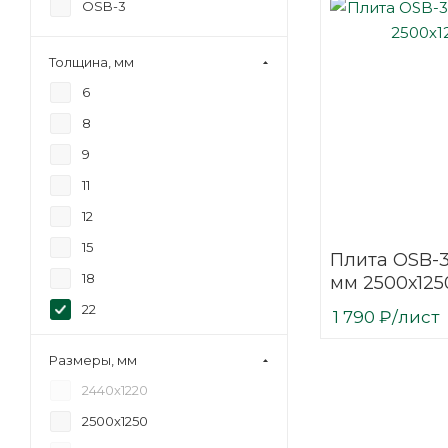
OSB-3
Толщина, мм
6
8
9
11
12
15
Плита OSB-
18
мм 2500х125
22
1 790
₽
/лист
Размеры, мм
2440х1220
2500х1250