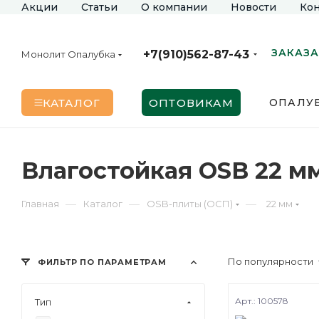
Акции
Статьи
О компании
Новости
Кон
ЗАКАЗА
+7(910)562-87-43
Монолит Опалубка
КАТАЛОГ
ОПТОВИКАМ
ОПАЛУБ
Влагостойкая OSB 22 м
—
—
—
Главная
Каталог
OSB-плиты (ОСП)
22 мм
По популярности
ФИЛЬТР ПО ПАРАМЕТРАМ
Арт.: 100578
Тип