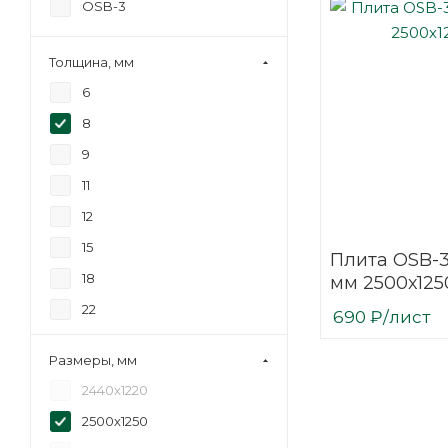
OSB-3
Толщина, мм
6
8
9
11
12
15
Плита OSB-
18
мм 2500х125
22
690
₽
/лист
Размеры, мм
2440х1220
2500х1250