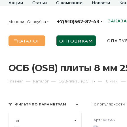
Акции
Статьи
О компании
Новости
Кон
ЗАКАЗА
+7(910)562-87-43
Монолит Опалубка
КАТАЛОГ
ОПТОВИКАМ
ОПАЛУБ
ОСБ (OSB) плиты 8 мм 
—
—
—
—
Главная
Каталог
OSB-плиты (ОСП)
8 мм
По популярности
ФИЛЬТР ПО ПАРАМЕТРАМ
Арт.: 100545
Тип