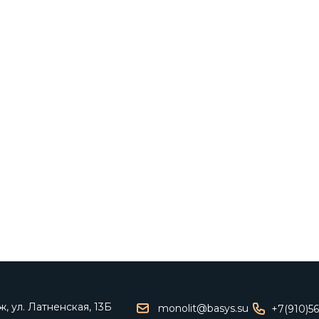
, ул. Латненская, 13Б
monolit@basys.su
+7(910)5