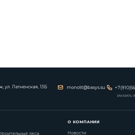
, ул. Латненская, 13Б
monolit@basys.su
+7(910)5
ЗАКАЗАТЬ 
О КОМПАНИИ
Новости
троительные леса