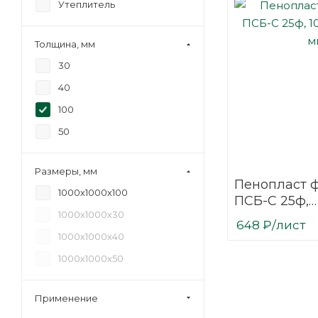
Утеплитель
Толщина, мм
30
40
100
50
Размеры, мм
Пенопласт 
1000х1000х100
ПСБ-С 25ф,
1000х1000х30
100x1000x10
648
₽
/лист
1000х1000х40
1000х1000х50
Применение