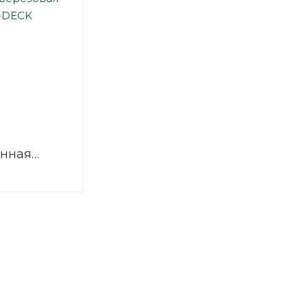
нная
 2440х1220
/1
SVEZA-DECK