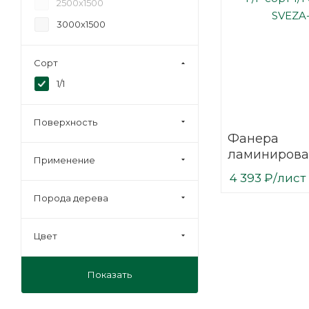
2500х1500
3000х1500
Сорт
1/1
Поверхность
Фанера
ламинирова
Применение
(ФОФ) 21 мм
4 393
₽
/лист
мм F/F сорт 1
Порода дерева
березовая 
Цвет
Показать