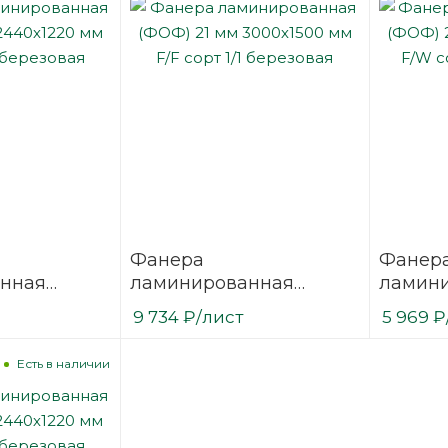
Фанера
Фанер
нная
ламинированная
ламин
 2440х1220
(ФОФ) 21 мм 3000х1500
(ФОФ) 
9 734
₽
/лист
5 969
₽
/1
мм F/F сорт 1/1
мм F/W 
березовая
березо
Есть в наличии