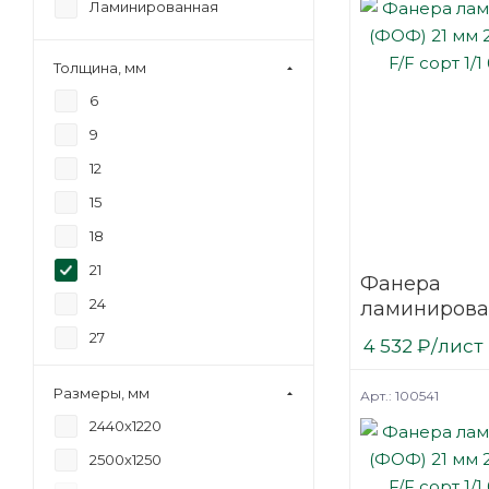
Ламинированная
Толщина, мм
6
9
12
15
18
21
Фанера
24
ламинирова
(ФОФ) 21 мм
27
4 532
₽
/лист
мм F/F сорт 1
30
березовая
Размеры, мм
Арт.: 100541
2440х1220
2500х1250