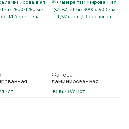
а
Фанера
ированная
ламинированная
21 мм 2500х1250
(ФОФ) 21 мм 3000х1500
/лист
10 182
₽
/лист
сорт 1/1
мм F/W сорт 1/1
вая
березовая