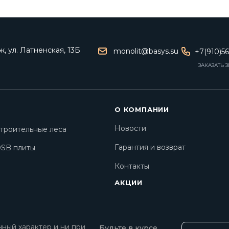
, ул. Латненская, 13Б
monolit@basys.su
+7(910)5
ЗАКАЗАТЬ 
О КОМПАНИИ
Новости
троительные леса
Гарантия и возврат
SB плиты
Контакты
АКЦИИ
ный характер и ни при
Будьте в курсе