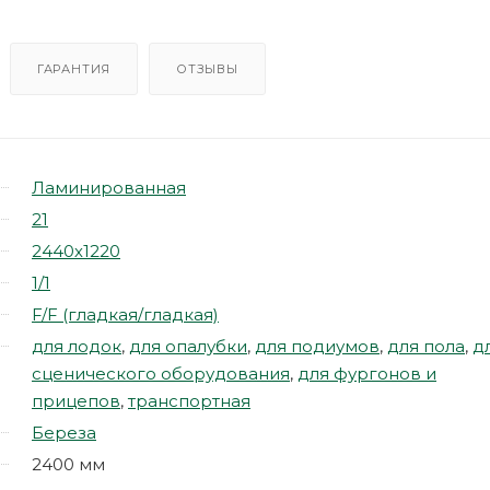
ГАРАНТИЯ
ОТЗЫВЫ
Ламинированная
21
2440х1220
1/1
F/F (гладкая/гладкая)
для лодок
,
для опалубки
,
для подиумов
,
для пола
,
д
сценического оборудования
,
для фургонов и
прицепов
,
транспортная
Береза
2400 мм