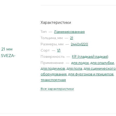
Характеристики
Тип
—
Ламинированная
Толщина, мм
—
21
Размеры, мм
—
2440х1220
Сорт
—
1/1
Поверхность
—
F/F (гладкая/гладкая)
Применение
—
для лодок
,
для опалубки
,
для подиумов
,
для пола
,
для сценического
оборудования
,
для фургонов и прицепов
,
транспортная
Все характеристики