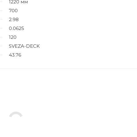
1220 мм
700
2.98
0.0625
120
SVEZA-DECK
43.76