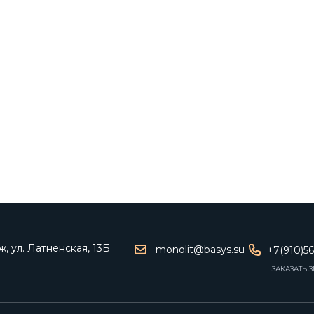
, ул. Латненская, 13Б
monolit@basys.su
+7(910)5
ЗАКАЗАТЬ 