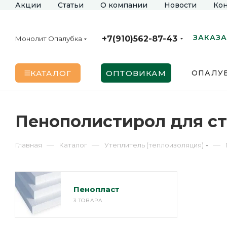
Акции
Статьи
О компании
Новости
Кон
ЗАКАЗА
+7(910)562-87-43
Монолит Опалубка
КАТАЛОГ
ОПТОВИКАМ
ОПАЛУБ
Пенополистирол для с
—
—
—
Главная
Каталог
Утеплитель (теплоизоляция)
Пенопласт
3 ТОВАРА