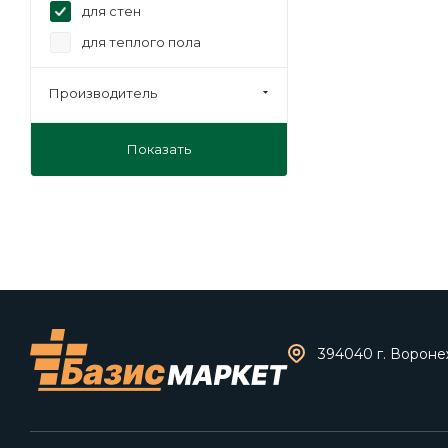
для стен
для теплого пола
для фасада
Производитель
Показать
394040 г. Воронеж