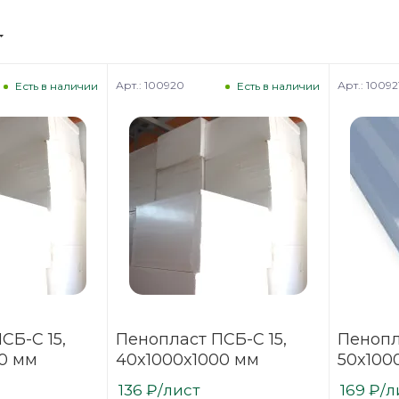
Арт.: 100920
Арт.: 10092
Есть в наличии
Есть в наличии
СБ-С 15,
Пенопласт ПСБ-С 15,
Пенопл
0 мм
40x1000x1000 мм
50x100
136
₽
/лист
169
₽
/л