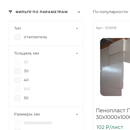
По популярности
ФИЛЬТР ПО ПАРАМЕТРАМ
Арт.: 100919
Тип
Утеплитель
Толщина, мм
20
30
40
100
50
Пенопласт П
Размеры, мм
30x1000x100
1000х1000х100
102
₽
/лист