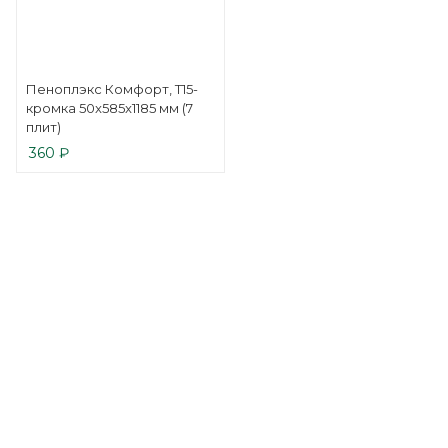
Пеноплэкс Комфорт, Т15-
кромка 50x585x1185 мм (7
плит)
360
₽