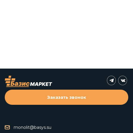
Заказать звонок
monolit@basys.su