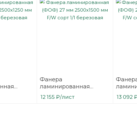
Фанера
Фанер
нная
ламинированная
ламин
 2500х1250
(ФОФ) 27 мм 2500х1500
(ФОФ) 
12 155
₽
/лист
13 092
1/1
мм F/W сорт 1/1
мм F/W 
березовая
березо