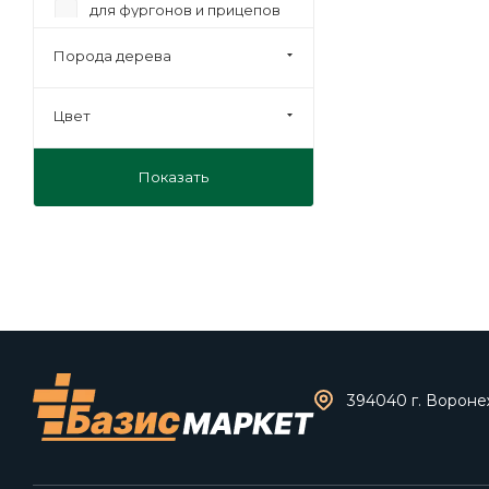
для фургонов и прицепов
мебельная
Порода дерева
на лаги
под ламинат
Цвет
под линолеум
Показать
под паркет
транспортная
394040 г. Воронеж