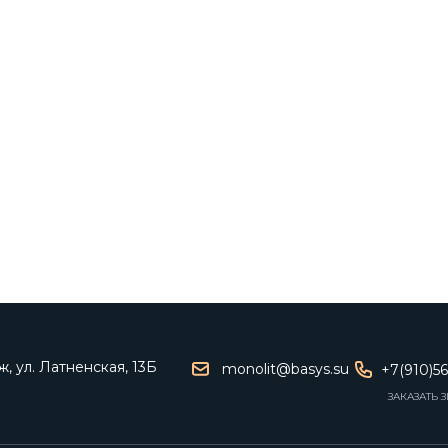
, ул. Латненская, 13Б
monolit@basys.su
+7(910)5
ЗАКАЗАТЬ 