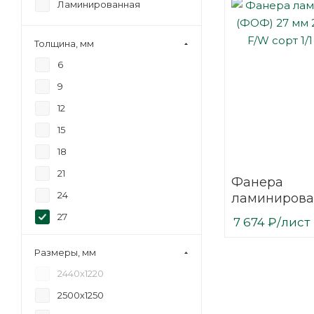
Ламинированная
Толщина, мм
6
9
12
15
18
21
Фанера
24
ламинирова
(ФОФ) 27 мм
27
7 674
₽
/лист
мм F/W сорт 
30
березовая
Размеры, мм
2440х1220
2500х1250