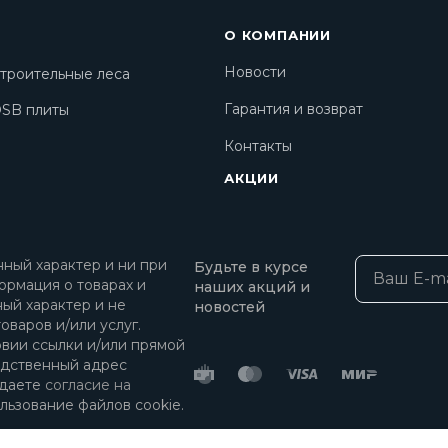
О КОМПАНИИ
Новости
троительные леса
Гарантия и возврат
SB плиты
Контакты
АКЦИИ
ный характер и ни при
Будьте в курсе
ормация о товарах и
наших акций и
ный характер и не
новостей
оваров и/или услуг.
овии ссылки и/или прямой
едственный адрес
 даете
согласие на
льзование файлов cookie.