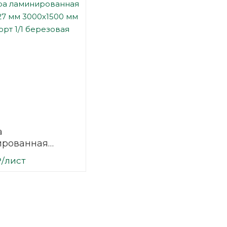
а
ированная
27 мм 3000х1500
₽
/лист
сорт 1/1
вая