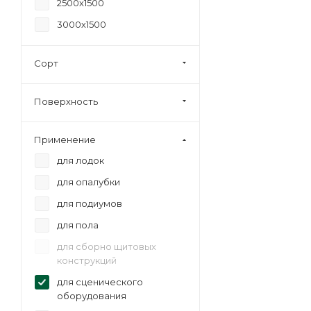
2500х1500
3000х1500
Сорт
Поверхность
Применение
для лодок
для опалубки
для подиумов
для пола
для сборно щитовых
конструкций
для сценического
оборудования