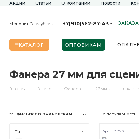
Акции
Статьи
О компании
Новости
Кон
ЗАКАЗА
+7(910)562-87-43
Монолит Опалубка
КАТАЛОГ
ОПТОВИКАМ
ОПАЛУБ
Фанера 27 мм для сцен
—
—
—
—
Главная
Каталог
Фанера
27 мм
для сц
По популярности
ФИЛЬТР ПО ПАРАМЕТРАМ
Арт.: 100512
Тип