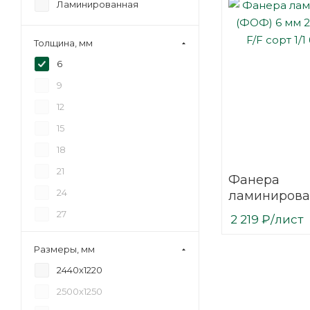
Ламинированная
Толщина, мм
6
9
12
15
18
21
Фанера
24
ламинирова
(ФОФ) 6 мм 
27
2 219
₽
/лист
мм F/F сорт 1
30
березовая
Размеры, мм
2440х1220
2500х1250