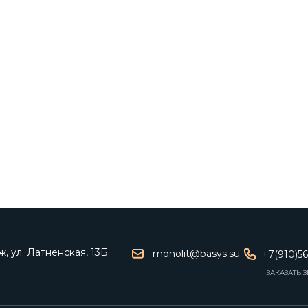
, ул. Латненская, 13Б
monolit@basys.su
+7(910)5
ЗАКАЗАТЬ 