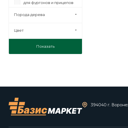
для фургонов и прицепов
мебельная
Порода дерева
на лаги
под ламинат
Цвет
под линолеум
Показать
под паркет
транспортная
394040 г. Воронеж