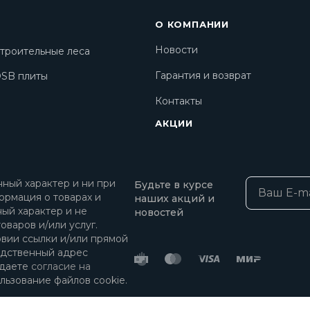
О КОМПАНИИ
Новости
троительные леса
Гарантия и возврат
SB плиты
Контакты
АКЦИИ
ный характер и ни при
Будьте в курсе
ормация о товарах и
наших акций и
ный характер и не
новостей
оваров и/или услуг.
овии ссылки и/или прямой
едственный адрес
 даете
согласие на
льзование файлов cookie.