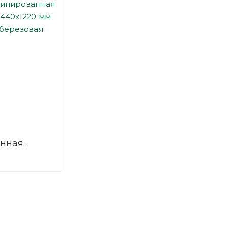
нная
2440х1220
/1