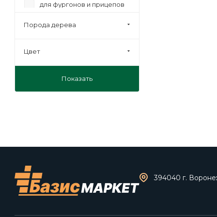
для фургонов и прицепов
мебельная
Порода дерева
на лаги
под ламинат
Цвет
под линолеум
Показать
под паркет
транспортная
394040 г. Воронеж