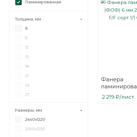
Ламинированная
Толщина, мм
6
9
12
15
18
21
Фанера
24
ламинирова
(ФОФ) 6 мм 
27
2 219
₽
/лист
мм F/F сорт 1
30
березовая
Размеры, мм
2440х1220
2500х1250