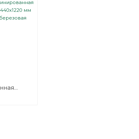
нная
2440х1220
/1