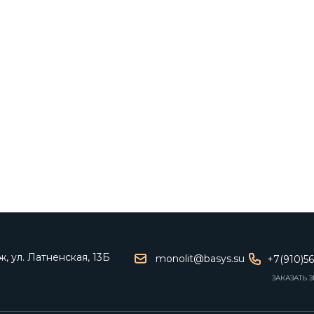
, ул. Латненская, 13Б
monolit@basys.su
+7(910)5
ЗАКАЗАТЬ 