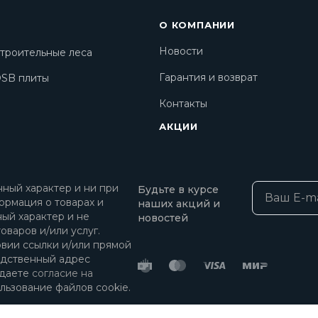
О КОМПАНИИ
Новости
троительные леса
Гарантия и возврат
SB плиты
Контакты
АКЦИИ
ный характер и ни при
Будьте в курсе
ормация о товарах и
наших акций и
ный характер и не
новостей
оваров и/или услуг.
овии ссылки и/или прямой
едственный адрес
 даете
согласие на
льзование файлов cookie.