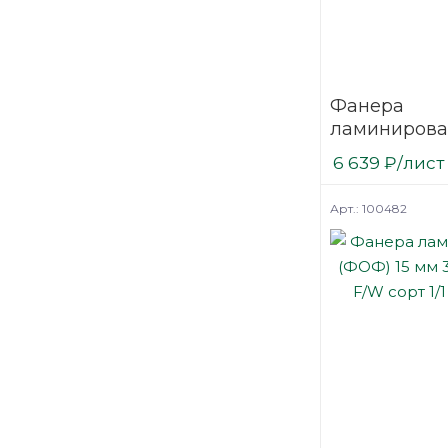
Фанера
ламинирова
(ФОФ) 12 мм
6 639
₽
/лист
мм F/W сорт 
березовая
Арт.: 100482