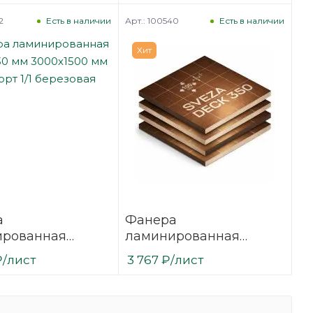
вая
березовая
2
Арт.: 100540
Есть в наличии
Есть в наличии
Хит
а
Фанера
ированная
ламинированная
30 мм 3000х1500
(ФОФ) 18 мм 2440х1220
₽
/лист
3 767
₽
/лист
сорт 1/1
мм F/F сорт 1/1
вая
березовая SVEZA-DECK