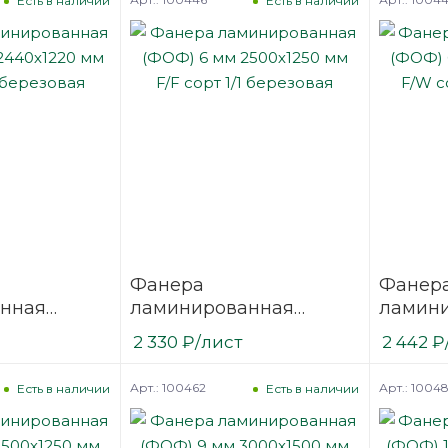
Есть в наличии
Есть в наличии
Фанера
Фанер
нная
ламинированная
ламин
 2440х1220
(ФОФ) 6 мм 2500х1250
(ФОФ) 
2 330
₽
/лист
2 442
₽
/1
мм F/F сорт 1/1
мм F/W 
березовая
березо
Арт.: 100462
Арт.: 1004
Есть в наличии
Есть в наличии