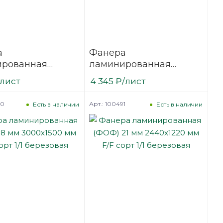
а
Фанера
ированная
ламинированная
15 мм 2500х1250
(ФОФ) 15 мм 2500х1250
/лист
4 345
₽
/лист
сорт 1/1
мм F/W сорт 1/1
вая
березовая
90
Арт.: 100491
Есть в наличии
Есть в наличии