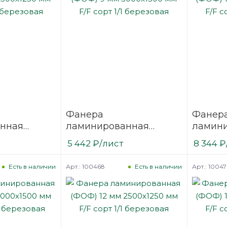
Фанера
Фанер
нная
ламинированная
ламин
2500х1250
(ФОФ) 9 мм 3000х1500
(ФОФ) 
5 442
₽
/лист
8 344
₽
/1
мм F/F сорт 1/1
мм F/F 
березовая
березо
Арт.: 100468
Арт.: 1004
Есть в наличии
Есть в наличии