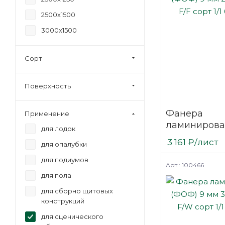
2500х1500
3000х1500
Сорт
Поверхность
Фанера
Применение
ламинирова
для лодок
(ФОФ) 9 мм 
3 161
₽
/лист
для опалубки
мм F/F сорт 1
березовая
для подиумов
Арт.: 100466
для пола
для сборно щитовых
конструкций
для сценического