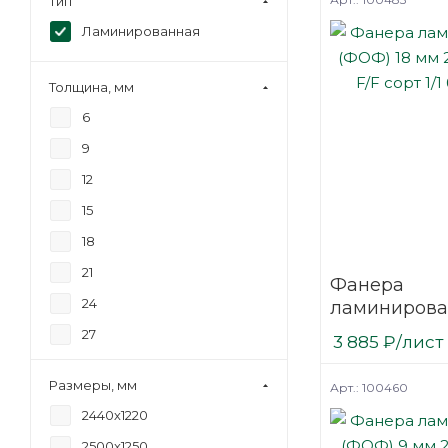
Тип
Ламинированная
Толщина, мм
6
9
12
15
18
21
Фанера
24
ламинирова
(ФОФ) 18 мм
27
3 885
₽
/лист
мм F/F сорт 1
30
березовая
Размеры, мм
Арт.: 100460
2440х1220
2500х1250