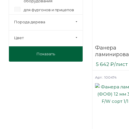
оборудования
для фургонов и прицепов
мебельная
Порода дерева
на лаги
под ламинат
Цвет
под линолеум
Фанера
ламинирова
Показать
под паркет
(ФОФ) 9 мм 
транспортная
5 642
₽
/лист
мм F/W сорт 
березовая
Арт.: 100474