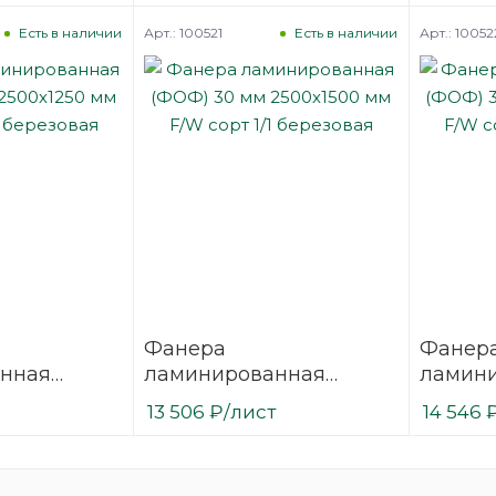
березовая
березо
Арт.: 100521
Арт.: 10052
Есть в наличии
Есть в наличии
Фанера
Фанер
нная
ламинированная
ламин
 2500х1250
(ФОФ) 30 мм 2500х1500
(ФОФ) 
13 506
₽
/лист
14 546
1/1
мм F/W сорт 1/1
мм F/W 
березовая
березо