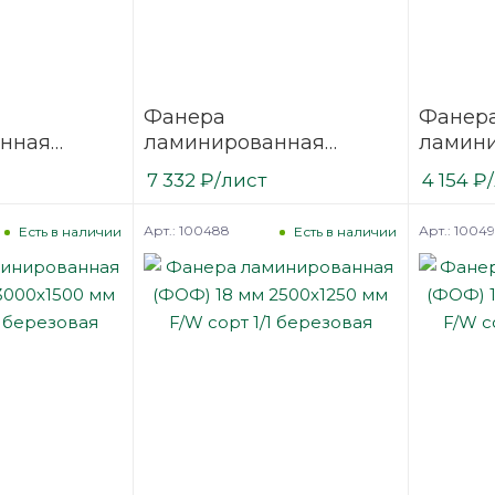
Фанера
Фанер
нная
ламинированная
ламин
 3000х1500
(ФОФ) 15 мм 3000х1500
(ФОФ) 
7 332
₽
/лист
4 154
₽
1/1
мм F/F сорт 1/1
мм F/F 
березовая
березо
Арт.: 100488
Арт.: 1004
Есть в наличии
Есть в наличии