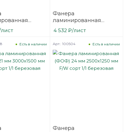
а
Фанера
ированная
ламинированная
18 мм 3000х1500
(ФОФ) 21 мм 2440х1220
/лист
4 532
₽
/лист
сорт 1/1
мм F/F сорт 1/1
вая
березовая
98
Арт.: 100504
Есть в наличии
Есть в наличии
а
Фанера