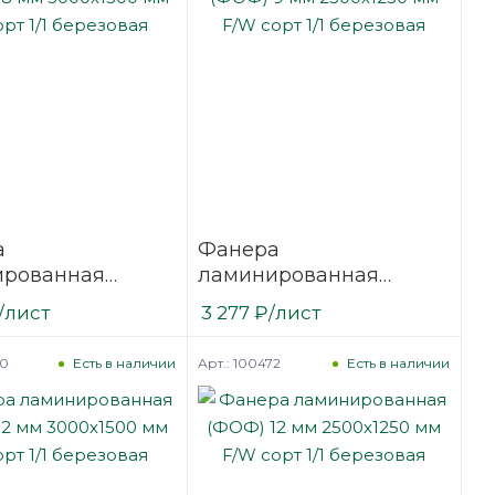
а
Фанера
ированная
ламинированная
18 мм 3000х1500
(ФОФ) 9 мм 2500х1250
/лист
3 277
₽
/лист
сорт 1/1
мм F/W сорт 1/1
вая
березовая
70
Арт.: 100472
Есть в наличии
Есть в наличии