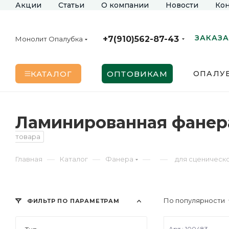
Акции
Статьи
О компании
Новости
Кон
ЗАКАЗА
+7(910)562-87-43
Монолит Опалубка
КАТАЛОГ
ОПТОВИКАМ
ОПАЛУБ
Ламинированная фанер
товара
—
—
—
—
Главная
Каталог
Фанера
для сценическ
По популярности
ФИЛЬТР ПО ПАРАМЕТРАМ
Арт.: 100483