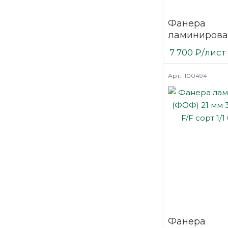
Фанера
ламинирова
(ФОФ) 15 мм
7 700
₽
/лист
мм F/W сорт 
березовая
Арт.: 100494
Фанера