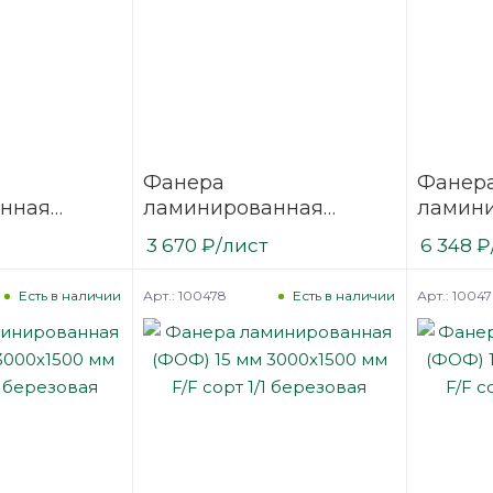
Фанера
Фанер
нная
ламинированная
ламин
3000х1500
(ФОФ) 12 мм 2500х1250
(ФОФ) 
3 670
₽
/лист
6 348
₽
1/1
мм F/F сорт 1/1
мм F/F 
березовая
березо
Арт.: 100478
Арт.: 10047
Есть в наличии
Есть в наличии