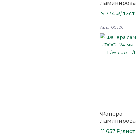
ламинирова
(ФОФ) 21 мм
9 734
₽
/лист
мм F/F сорт 1
березовая
Арт.: 100506
Фанера
ламинирова
(ФОФ) 24 мм
11 637
₽
/лист
мм F/W сорт 