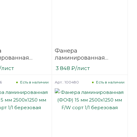
а
Фанера
ированная
ламинированная
12 мм 3000х1500
(ФОФ) 12 мм 2500х1250
/лист
3 848
₽
/лист
сорт 1/1
мм F/W сорт 1/1
вая
березовая
6
Арт.: 100480
Есть в наличии
Есть в наличии