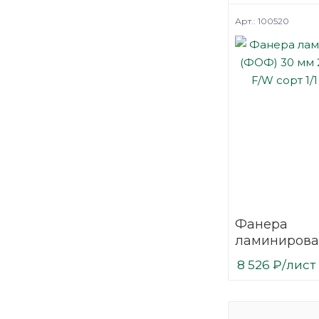
березовая
Арт.: 100520
Фанера
ламинирова
(ФОФ) 30 мм
8 526
₽
/лист
мм F/W сорт 
березовая